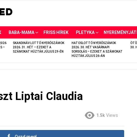
K
BABA-MAMA
FRISS HÍREK
PLETYKA
NYEREMÉNYJÁT
2026
SKANDINÁV LOTTÓ NYERŐSZÁMOK
HATOSLOTTÓ NYERŐSZÁMOK
ÖTÖ
S –
2026. 31. HÉT – EZEKET A
2026. 30. HÉT VASÁRNAPI
30. 
SZÁMOKAT HÚZTÁK JÚLIUS 29-ÉN
SORSOLÁS – EZEKET A SZÁMOKAT
HÚZTÁK JÚLIUS 26-ÁN
zt Liptai Claudia
1.5k
Views
Oszd meg!