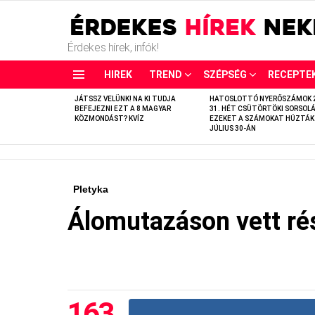
Érdekes hírek, infók!
HIREK
TREND
SZÉPSÉG
RECEPTE
LATEST
JÁTSSZ VELÜNK! NA KI TUDJA
HATOSLOTTÓ NYERŐSZÁMOK 
STORIES
BEFEJEZNI EZT A 8 MAGYAR
31. HÉT CSÜTÖRTÖKI SORSOLÁ
KÖZMONDÁST? KVÍZ
EZEKET A SZÁMOKAT HÚZTÁK
JÚLIUS 30-ÁN
Pletyka
Álomutazáson vett rés
163