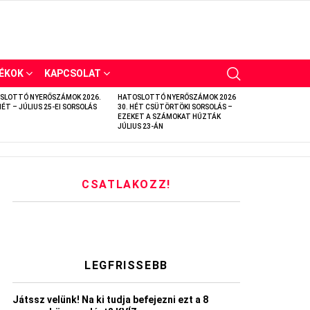
ÉKOK
KAPCSOLAT
SLOTTÓ NYERŐSZÁMOK 2026.
HATOSLOTTÓ NYERŐSZÁMOK 2026
HÉT – JÚLIUS 25-EI SORSOLÁS
30. HÉT CSÜTÖRTÖKI SORSOLÁS –
EZEKET A SZÁMOKAT HÚZTÁK
JÚLIUS 23-ÁN
CSATLAKOZZ!
LEGFRISSEBB
Játssz velünk! Na ki tudja befejezni ezt a 8