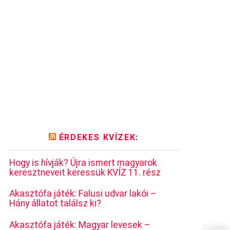
ÉRDEKES KVÍZEK:
Hogy is hívják? Újra ismert magyarok
keresztneveit keressük KVÍZ 11. rész
Akasztófa játék: Falusi udvar lakói –
Hány állatot találsz ki?
Akasztófa játék: Magyar levesek –