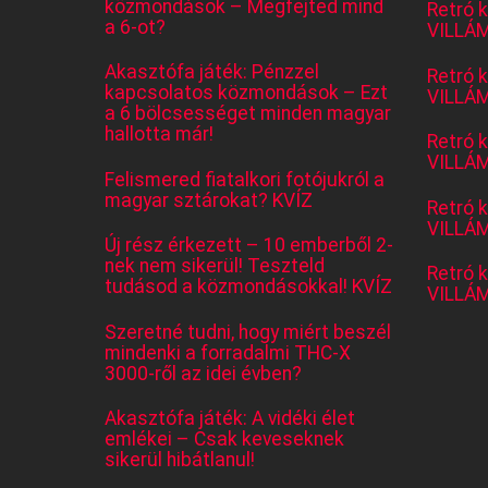
közmondások – Megfejted mind
Retró 
a 6-ot?
VILLÁM
Akasztófa játék: Pénzzel
Retró 
kapcsolatos közmondások – Ezt
VILLÁM
a 6 bölcsességet minden magyar
hallotta már!
Retró 
VILLÁM
Felismered fiatalkori fotójukról a
magyar sztárokat? KVÍZ
Retró 
VILLÁM
Új rész érkezett – 10 emberből 2-
nek nem sikerül! Teszteld
Retró 
tudásod a közmondásokkal! KVÍZ
VILLÁM
Szeretné tudni, hogy miért beszél
mindenki a forradalmi THC-X
3000-ről az idei évben?
Akasztófa játék: A vidéki élet
emlékei – Csak keveseknek
sikerül hibátlanul!