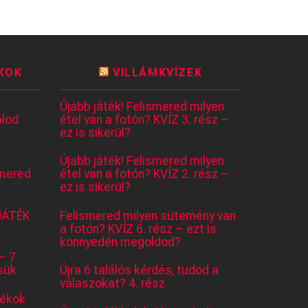
KOK
VILLÁMKVÍZEK
Újabb játék! Felismered milyen
lod
étel van a fotón? KVÍZ 3. rész –
ez is sikerül?
Újabb játék! Felismered milyen
mered
étel van a fotón? KVÍZ 2. rész –
ez is sikerül?
JÁTÉK
Felismered milyen sütemény van
a fotón? KVÍZ 6. rész – ezt is
könnyedén megoldod?
– 7
sük
Újra 6 találós kérdés, tudod a
válaszokat? 4. rész
tékok