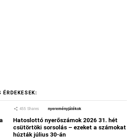
S ÉRDEKESEK:
455
Shares
nyereményjátékok
 a
Hatoslottó nyerőszámok 2026 31. hét
csütörtöki sorsolás – ezeket a számokat
húzták július 30-án