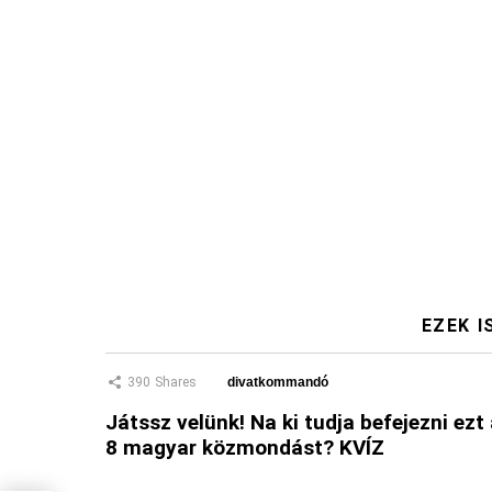
EZEK I
390
Shares
divatkommandó
Játssz velünk! Na ki tudja befejezni ezt
8 magyar közmondást? KVÍZ