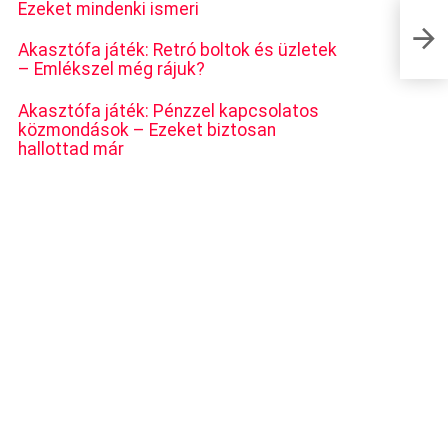
Ezeket mindenki ismeri
Kiszők
viccese
Akasztófa játék: Retró boltok és üzletek
– Emlékszel még rájuk?
Akasztófa játék: Pénzzel kapcsolatos
közmondások – Ezeket biztosan
hallottad már