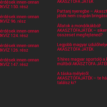
AKASZTÓFA JÁTÉK
kérdések innen-onnan
KVÍZ 150. rész
Pattanj nyeregbe – Akasz
játék nem csupán bringás
kérdések innen-onnan
KVÍZ 96. rész
Állatok a mondókákból!
AKASZTÓFAJÁTÉK – sikerü
kérdések innen-onnan
összeset megfejtened?
KVÍZ 124. rész
Legjobb magyar üdülőhely
kérdések innen-onnan
AKASZTÓFA JÁTÉK
KVÍZ 126. rész
5 híres magyar sportoló a 
kérdések innen-onnan
múltból AKASZTÓFA JÁTÉ
KVÍZ 147. rész
A táska mélyéről
AKASZTÓFAJÁTÉK – te há
találsz ki?