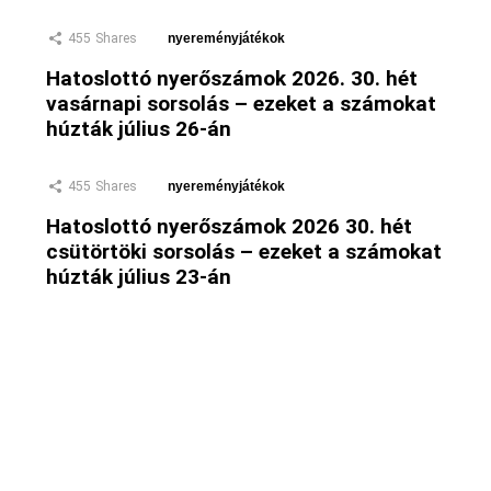
455
Shares
nyereményjátékok
Hatoslottó nyerőszámok 2026. 30. hét
vasárnapi sorsolás – ezeket a számokat
húzták július 26-án
455
Shares
nyereményjátékok
Hatoslottó nyerőszámok 2026 30. hét
csütörtöki sorsolás – ezeket a számokat
húzták július 23-án