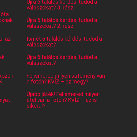
Újra 6 találós kérdés, tudod a
válaszokat? 3. rész
tófa
oknak
Újra 6 találós kérdés, tudod a
válaszokat? 2. rész
l az
Ismét 6 találós kérdés, tudod a
válaszokat?
ek
Újra 6 találós kérdés, tudod a
válaszokat?
közeli
Felismered milyen sütemény van
K
a fotón? KVÍZ – ez megy?
Újabb játék! Felismered milyen
nyat
étel van a fotón? KVÍZ – ez is
sikerül?