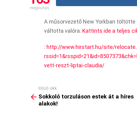
megosztás
A műsorvezető New Yorkban töltötte a
váltotta valóra.
Kattints ide a teljes ci
:
http://www.hirstart.hu/site/relocate
rssid=1&rsspid=21&id=8507373&chk=
vett-reszt-liptai-claudia/
Előző cikk
See
Sokkoló torzuláson estek át a híres
more
alakok!