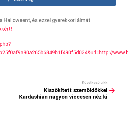
 Halloweent, és ezzel gyerekkori álmát
kkért!
.php?
b25f0af9a80a265b6849b1f490f5d034&url=http://www.hi
Következő cikk
Kiszőkített szemöldökkel
Kardashian nagyon viccesen néz ki