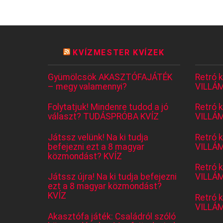
KVÍZMESTER KVÍZEK
Gyümölcsök AKASZTÓFAJÁTÉK
Retró 
– megy valamennyi?
VILLÁM
Folytatjuk! Mindenre tudod a jó
Retró 
választ? TUDÁSPRÓBA KVÍZ
VILLÁM
Játssz velünk! Na ki tudja
Retró 
befejezni ezt a 8 magyar
VILLÁM
közmondást? KVÍZ
Retró 
Játssz újra! Na ki tudja befejezni
VILLÁM
ezt a 8 magyar közmondást?
KVÍZ
Retró 
VILLÁM
Akasztófa játék: Családról szóló