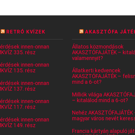
RETRÓ KVÍZEK
AKASZTÓFA JÁTÉ
kérdések innen-onnan
Állatos közmondások
KVÍZ 335. rész
AKASZTÓFAJÁTÉK – kitalá
valamennyit?
kérdések innen-onnan
KVÍZ 135. rész
Állatkerti kedvencek
AKASZTÓFAJÁTÉK – felis
mind a 6-ot?
kérdések innen-onnan
KVÍZ 137. rész
Milliók világa AKASZTÓFA
– kitalálod mind a 6-ot?
kérdések innen-onnan
KVÍZ 117. rész
Nehéz AKASZTÓFAJÁTÉK 
magyar város nevét keres
kérdések innen-onnan
KVÍZ 149. rész
Francia kártyán alapuló já