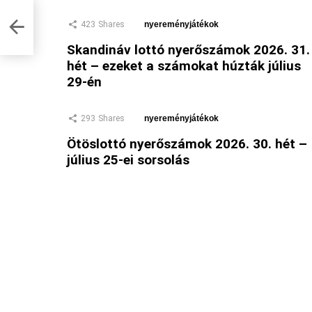
423
Shares
nyereményjátékok
Skandináv lottó nyerőszámok 2026. 31.
hét – ezeket a számokat húzták július
29-én
293
Shares
nyereményjátékok
Ötöslottó nyerőszámok 2026. 30. hét –
július 25-ei sorsolás