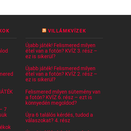
KOK
VILLÁMKVÍZEK
Újabb játék! Felismered milyen
lod
étel van a fotón? KVÍZ 3. rész –
ez is sikerül?
Újabb játék! Felismered milyen
mered
étel van a fotón? KVÍZ 2. rész –
ez is sikerül?
JÁTÉK
Felismered milyen sütemény van
a fotón? KVÍZ 6. rész – ezt is
könnyedén megoldod?
– 7
sük
Újra 6 találós kérdés, tudod a
válaszokat? 4. rész
tékok