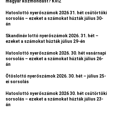
magyar közmondást? KVÍZ
Hatoslottó nyerőszámok 2026 31. hét csütörtöki
sorsolás – ezeket a számokat húzták július 30-
án
Skandináv lottó nyerőszámok 2026. 31. hét –
ezeket a számokat húzták július 29-én
Hatoslottó nyerőszámok 2026. 30. hét vasárnapi
sorsolás – ezeket a számokat húzták július 26-
án
Ötöslottó nyerőszámok 2026. 30. hét – július 25-
ei sorsolás
Hatoslottó nyerőszámok 2026 30. hét csütörtöki
sorsolás – ezeket a számokat húzták július 23-
án