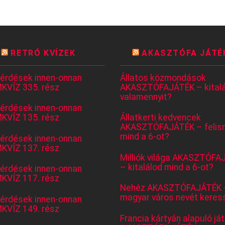
RETRÓ KVÍZEK
AKASZTÓFA JÁTÉ
kérdések innen-onnan
Állatos közmondások
KVÍZ 335. rész
AKASZTÓFAJÁTÉK – kitalá
valamennyit?
kérdések innen-onnan
KVÍZ 135. rész
Állatkerti kedvencek
AKASZTÓFAJÁTÉK – felis
mind a 6-ot?
kérdések innen-onnan
KVÍZ 137. rész
Milliók világa AKASZTÓFA
– kitalálod mind a 6-ot?
kérdések innen-onnan
KVÍZ 117. rész
Nehéz AKASZTÓFAJÁTÉK 
magyar város nevét keres
kérdések innen-onnan
KVÍZ 149. rész
Francia kártyán alapuló já