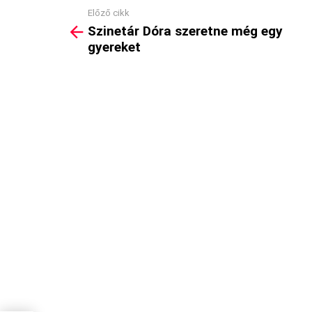
Előző cikk
See
Szinetár Dóra szeretne még egy
more
gyereket