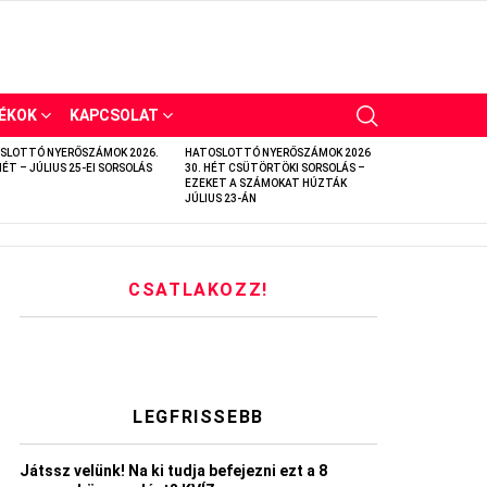
ÉKOK
KAPCSOLAT
SLOTTÓ NYERŐSZÁMOK 2026.
HATOSLOTTÓ NYERŐSZÁMOK 2026
HÉT – JÚLIUS 25-EI SORSOLÁS
30. HÉT CSÜTÖRTÖKI SORSOLÁS –
EZEKET A SZÁMOKAT HÚZTÁK
JÚLIUS 23-ÁN
CSATLAKOZZ!
LEGFRISSEBB
Játssz velünk! Na ki tudja befejezni ezt a 8