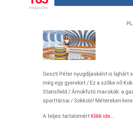
megosztás
PL
Geszti Péter nyugdíjasként is lajhárt 
még egy gyereket / Ez a szőke nő Kokó
Stansfield / Ámokfutó macskák: a gaz
sporttársai / Sokkoló! Métereken kere
A teljes tartalomért
Klikk ide…