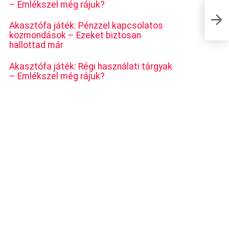
– Emlékszel még rájuk?
Maria –
Akasztófa játék: Pénzzel kapcsolatos
közmondások – Ezeket biztosan
hallottad már
Akasztófa játék: Régi használati tárgyak
– Emlékszel még rájuk?