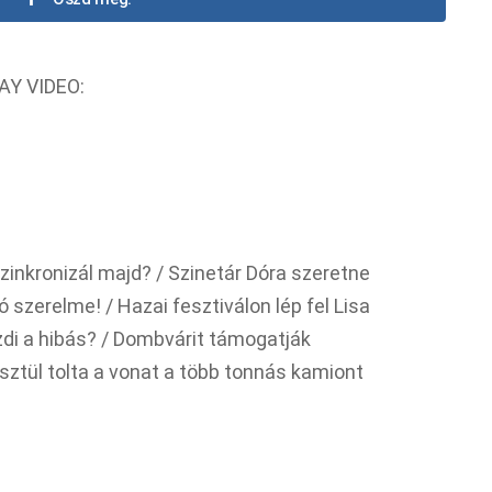
AY VIDEO:
szinkronizál majd? / Szinetár Dóra szeretne
 szerelme! / Hazai fesztiválon lép fel Lisa
di a hibás? / Dombvárit támogatják
sztül tolta a vonat a több tonnás kamiont