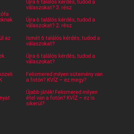
Újra 6 találós kérdés, tudod a
válaszokat? 3. rész
tófa
oknak
Újra 6 találós kérdés, tudod a
válaszokat? 2. rész
l az
Ismét 6 találós kérdés, tudod a
válaszokat?
ek
Újra 6 találós kérdés, tudod a
válaszokat?
közeli
Felismered milyen sütemény van
K
a fotón? KVÍZ – ez megy?
Újabb játék! Felismered milyen
nyat
étel van a fotón? KVÍZ – ez is
sikerül?