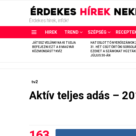
Érdekes hírek, infók!
HIREK
TREND
SZÉPSÉG
RECEPTE
LATEST
JÁTSSZ VELÜNK! NA KI TUDJA
HATOSLOTTÓ NYERŐSZÁMOK 
STORIES
BEFEJEZNI EZT A 8 MAGYAR
31. HÉT CSÜTÖRTÖKI SORSOLÁ
KÖZMONDÁST? KVÍZ
EZEKET A SZÁMOKAT HÚZTÁK
JÚLIUS 30-ÁN
tv2
Aktív teljes adás – 2
163