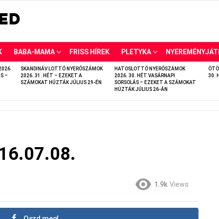
K
BABA-MAMA
FRISS HÍREK
PLETYKA
NYEREMÉNYJÁT
2026
SKANDINÁV LOTTÓ NYERŐSZÁMOK
HATOSLOTTÓ NYERŐSZÁMOK
ÖTÖ
S –
2026. 31. HÉT – EZEKET A
2026. 30. HÉT VASÁRNAPI
30. 
SZÁMOKAT HÚZTÁK JÚLIUS 29-ÉN
SORSOLÁS – EZEKET A SZÁMOKAT
HÚZTÁK JÚLIUS 26-ÁN
016.07.08.
1.9k
Views
Oszd meg!