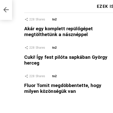
EZEK I
228
Shares
tv2
Akár egy komplett repülőgépet
megtölthetünk a násznéppel
228
Shares
tv2
Cuki! Így fest pilóta sapkában György
herceg
228
Shares
tv2
Fluor Tomit megdöbbentette, hogy
milyen közönségük van