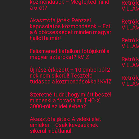
közmondások – Megfejted mind
Retró 
a 6-ot?
VILLÁM
Akasztófa játék: Pénzzel
Retró 
kapcsolatos közmondások – Ezt
VILLÁM
a 6 bölcsességet minden magyar
hallotta már!
Retró 
VILLÁM
Felismered fiatalkori fotójukról a
magyar sztárokat? KVÍZ
Retró 
VILLÁM
Új rész érkezett – 10 emberből 2-
nek nem sikerül! Teszteld
Retró 
tudásod a közmondásokkal! KVÍZ
VILLÁM
Szeretné tudni, hogy miért beszél
mindenki a forradalmi THC-X
3000-ről az idei évben?
Akasztófa játék: A vidéki élet
emlékei – Csak keveseknek
sikerül hibátlanul!