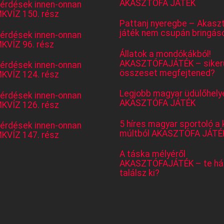
AKASZTÓFA JÁTÉK
kérdések innen-onnan
KVÍZ 150. rész
Pattanj nyeregbe – Akasz
játék nem csupán bringás
kérdések innen-onnan
KVÍZ 96. rész
Állatok a mondókákból!
AKASZTÓFAJÁTÉK – sikerü
kérdések innen-onnan
összeset megfejtened?
KVÍZ 124. rész
Legjobb magyar üdülőhely
kérdések innen-onnan
AKASZTÓFA JÁTÉK
KVÍZ 126. rész
5 híres magyar sportoló a 
kérdések innen-onnan
múltból AKASZTÓFA JÁTÉ
KVÍZ 147. rész
A táska mélyéről
AKASZTÓFAJÁTÉK – te há
találsz ki?