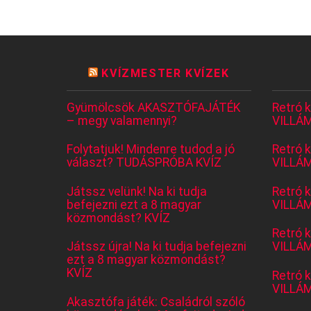
KVÍZMESTER KVÍZEK
Gyümölcsök AKASZTÓFAJÁTÉK
Retró 
– megy valamennyi?
VILLÁM
Folytatjuk! Mindenre tudod a jó
Retró 
választ? TUDÁSPRÓBA KVÍZ
VILLÁM
Játssz velünk! Na ki tudja
Retró 
befejezni ezt a 8 magyar
VILLÁM
közmondást? KVÍZ
Retró 
Játssz újra! Na ki tudja befejezni
VILLÁM
ezt a 8 magyar közmondást?
KVÍZ
Retró 
VILLÁM
Akasztófa játék: Családról szóló