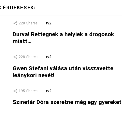
S ÉRDEKESEK:
228
Shares
tv2
Durva! Rettegnek a helyiek a drogosok
miatt…
228
Shares
tv2
Gwen Stefani válása után visszavette
leánykori nevét!
195
Shares
tv2
Szinetár Dóra szeretne még egy gyereket