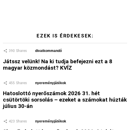
EZEK IS ÉRDEKESEK:
390
Shares
divatkommandó
Játssz velünk! Na ki tudja befejezni ezt a 8
magyar közmondást? KVÍZ
455
Shares
nyereményjátékok
Hatoslottó nyerőszámok 2026 31. hét
csütörtöki sorsolás – ezeket a számokat húzták
július 30-án
423
Shares
nyereményjátékok