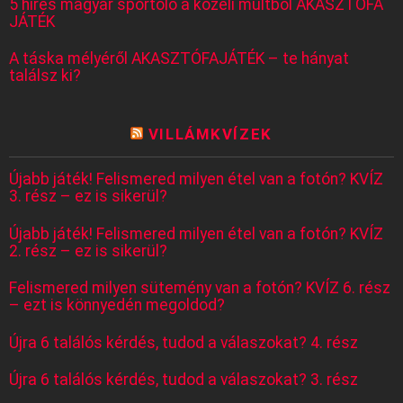
5 híres magyar sportoló a közeli múltból AKASZTÓFA
JÁTÉK
A táska mélyéről AKASZTÓFAJÁTÉK – te hányat
találsz ki?
VILLÁMKVÍZEK
Újabb játék! Felismered milyen étel van a fotón? KVÍZ
3. rész – ez is sikerül?
Újabb játék! Felismered milyen étel van a fotón? KVÍZ
2. rész – ez is sikerül?
Felismered milyen sütemény van a fotón? KVÍZ 6. rész
– ezt is könnyedén megoldod?
Újra 6 találós kérdés, tudod a válaszokat? 4. rész
Újra 6 találós kérdés, tudod a válaszokat? 3. rész