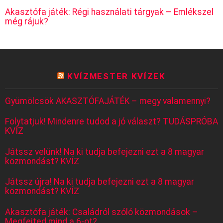
Akasztófa játék: Régi használati tárgyak – Emlékszel
még rájuk?
KVÍZMESTER KVÍZEK
Gyümölcsök AKASZTÓFAJÁTÉK – megy valamennyi?
Folytatjuk! Mindenre tudod a jó választ? TUDÁSPRÓBA
KVÍZ
Játssz velünk! Na ki tudja befejezni ezt a 8 magyar
közmondást? KVÍZ
Játssz újra! Na ki tudja befejezni ezt a 8 magyar
közmondást? KVÍZ
Akasztófa játék: Családról szóló közmondások –
Megfejted mind a 6-ot?