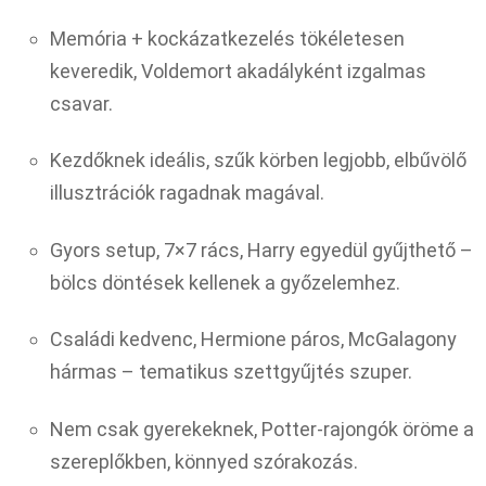
Memória + kockázatkezelés tökéletesen
keveredik, Voldemort akadályként izgalmas
csavar.
Kezdőknek ideális, szűk körben legjobb, elbűvölő
illusztrációk ragadnak magával.
Gyors setup, 7×7 rács, Harry egyedül gyűjthető –
bölcs döntések kellenek a győzelemhez.
Családi kedvenc, Hermione páros, McGalagony
hármas – tematikus szettgyűjtés szuper.
Nem csak gyerekeknek, Potter-rajongók öröme a
szereplőkben, könnyed szórakozás.