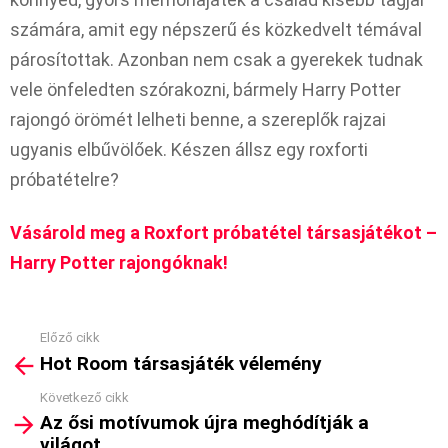
számára, amit egy népszerű és közkedvelt témával
párosítottak. Azonban nem csak a gyerekek tudnak
vele önfeledten szórakozni, bármely Harry Potter
rajongó örömét lelheti benne, a szereplők rajzai
ugyanis elbűvölőek. Készen állsz egy roxforti
próbatételre?
Vásárold meg a Roxfort próbatétel társasjátékot –
Harry Potter rajongóknak!
Előző cikk
See
Hot Room társasjáték vélemény
more
Következő cikk
Az ősi motívumok újra meghódítják a
világot