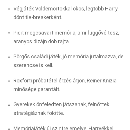
Végjáték Voldemortokkal okos, legtöbb Harry
dönt tie-breakerként.
Picit megcsavart memória, ami függővé tesz,
aranyos dizájn dob rajta.
Pörgős családi játék, jó memória jutalmazva, de
szerencse is kell.
Roxforti próbatétel érzés átjön, Reiner Knizia
minősége garantált.
Gyerekek önfeledten játszanak, felnőttek
stratégiáznak fölötte.
Memóriajáték új szintre emelve, Harryékkel