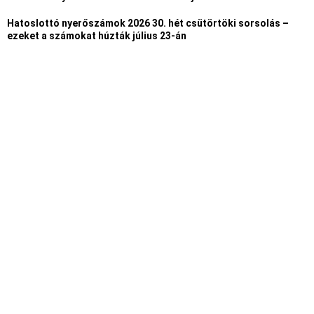
Hatoslottó nyerőszámok 2026 30. hét csütörtöki sorsolás –
ezeket a számokat húzták július 23-án