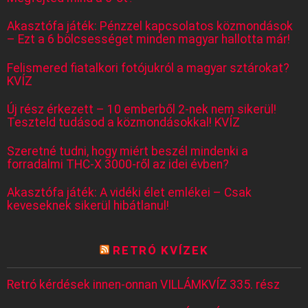
Akasztófa játék: Pénzzel kapcsolatos közmondások
– Ezt a 6 bölcsességet minden magyar hallotta már!
Felismered fiatalkori fotójukról a magyar sztárokat?
KVÍZ
Új rész érkezett – 10 emberből 2-nek nem sikerül!
Teszteld tudásod a közmondásokkal! KVÍZ
Szeretné tudni, hogy miért beszél mindenki a
forradalmi THC-X 3000-ről az idei évben?
Akasztófa játék: A vidéki élet emlékei – Csak
keveseknek sikerül hibátlanul!
RETRÓ KVÍZEK
Retró kérdések innen-onnan VILLÁMKVÍZ 335. rész