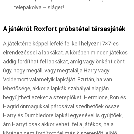
telepakolva – sláger!
A játékról: Roxfort próbatétel társasjáték
A játéktérre képpel lefelé fel kell helyezni 7×7-es
elrendezéssel a lapkákat. A körében minden játékos
addig fordíthat fel lapkákat, amíg vagy önként dönt
úgy, hogy megáll, vagy megtalálja Harry vagy
Voldemort valamelyik lapkáját. Ezután, ha van
lehetősége, akkor a lapkák szabályai alapján
begyűjtheti ezeket a szereplőket. Hermione, Ron és
Hagrid önmagukkal párosával szedhetőek össze.
Harry és Dumbledore lapkái egyesével is gyűjtőek,
ám Harryt csak akkor veheti fel a játékos, ha a
körében nem fordított fel másik szereplőt jelölő