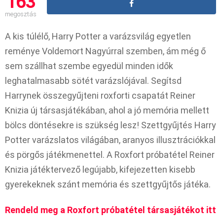
163
megosztás
A kis túlélő, Harry Potter a varázsvilág egyetlen
reménye Voldemort Nagyúrral szemben, ám még ő
sem szállhat szembe egyedül minden idők
leghatalmasabb sötét varázslójával. Segítsd
Harrynek összegyűjteni roxforti csapatát Reiner
Knizia új társasjátékában, ahol a jó memória mellett
bölcs döntésekre is szükség lesz! Szettgyűjtés Harry
Potter varázslatos világában, aranyos illusztrációkkal
és pörgős játékmenettel. A Roxfort próbatétel Reiner
Knizia játéktervező legújabb, kifejezetten kisebb
gyerekeknek szánt memória és szettgyűjtős játéka.
Rendeld meg a Roxfort próbatétel társasjátékot itt