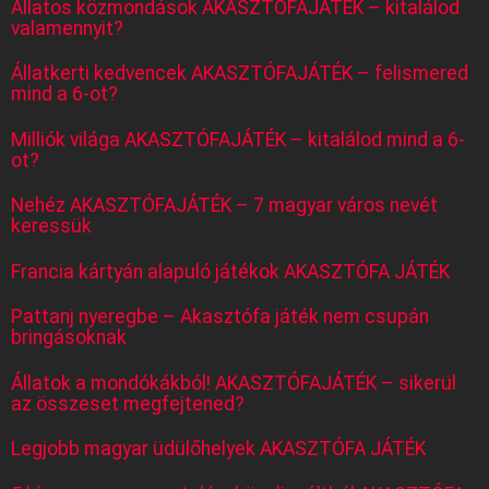
Állatos közmondások AKASZTÓFAJÁTÉK – kitalálod
valamennyit?
Állatkerti kedvencek AKASZTÓFAJÁTÉK – felismered
mind a 6-ot?
Milliók világa AKASZTÓFAJÁTÉK – kitalálod mind a 6-
ot?
Nehéz AKASZTÓFAJÁTÉK – 7 magyar város nevét
keressük
Francia kártyán alapuló játékok AKASZTÓFA JÁTÉK
Pattanj nyeregbe – Akasztófa játék nem csupán
bringásoknak
Állatok a mondókákból! AKASZTÓFAJÁTÉK – sikerül
az összeset megfejtened?
Legjobb magyar üdülőhelyek AKASZTÓFA JÁTÉK