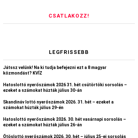
CSATLAKOZZ!
LEGFRISSEBB
Játssz velünk! Na ki tudja befejezni ezt a 8 magyar
közmondást? KVÍZ
Hatoslottó nyerőszámok 2026 31. hét csütörtöki sorsolás –
ezeket a számokat húzták július 30-án
Skandináv lottó nyerőszámok 2026. 31. hét – ezeket a
számokat húzták július 29-én
Hatoslottó nyerőszámok 2026. 30. hét vasárnapi sorsolás –
ezeket a számokat húzták július 26-án
Ötöslottó nyerőszámok 2026. 30. hét – július 25-ei sorsolás