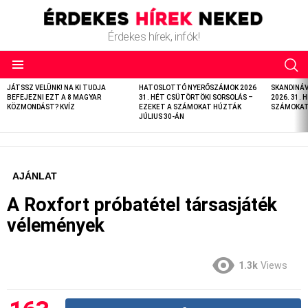
Érdekes hírek, infók!
LATEST
JÁTSSZ VELÜNK! NA KI TUDJA
HATOSLOTTÓ NYERŐSZÁMOK 2026
SKANDINÁ
STORIES
BEFEJEZNI EZT A 8 MAGYAR
31. HÉT CSÜTÖRTÖKI SORSOLÁS –
2026. 31. 
KÖZMONDÁST? KVÍZ
EZEKET A SZÁMOKAT HÚZTÁK
SZÁMOKAT 
JÚLIUS 30-ÁN
AJÁNLAT
A Roxfort próbatétel társasjáték
vélemények
1.3k
Views