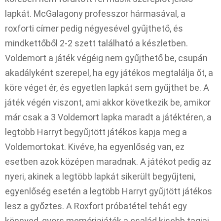
lapkát. McGalagony professzor hármasával, a
roxforti címer pedig négyesével gyűjthető, és
mindkettőből 2-2 szett található a készletben.
Voldemort a játék végéig nem gyűjthető be, csupán
akadályként szerepel, ha egy játékos megtalálja őt, a
köre véget ér, és egyetlen lapkát sem gyűjthet be. A
játék végén viszont, ami akkor következik be, amikor
már csak a 3 Voldemort lapka maradt a játéktéren, a
legtöbb Harryt begyűjtött játékos kapja meg a
Voldemortokat. Kivéve, ha egyenlőség van, ez
esetben azok középen maradnak. A játékot pedig az
nyeri, akinek a legtöbb lapkát sikerült begyűjteni,
egyenlőség esetén a legtöbb Harryt gyűjtött játékos
lesz a győztes. A Roxfort próbatétel tehát egy
könnyed, gyors memóriajáték a család kisebb tagjai