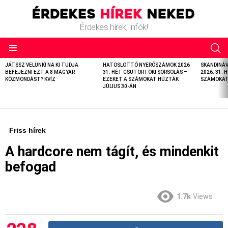
Érdekes hírek, infók!
LATEST
JÁTSSZ VELÜNK! NA KI TUDJA
HATOSLOTTÓ NYERŐSZÁMOK 2026
SKANDINÁ
STORIES
BEFEJEZNI EZT A 8 MAGYAR
31. HÉT CSÜTÖRTÖKI SORSOLÁS –
2026. 31. 
KÖZMONDÁST? KVÍZ
EZEKET A SZÁMOKAT HÚZTÁK
SZÁMOKAT 
JÚLIUS 30-ÁN
Friss hírek
A hardcore nem tágít, és mindenkit
befogad
1.7k
Views