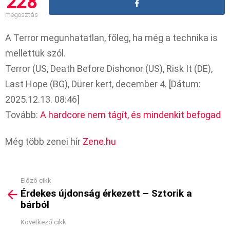
228
megosztás
A Terror megunhatatlan, főleg, ha még a technika is
mellettük szól.
Terror (US, Death Before Dishonor (US), Risk It (DE),
Last Hope (BG), Dürer kert, december 4. [Dátum:
2025.12.13. 08:46]
Tovább:
A hardcore nem tágít, és mindenkit befogad
Még több zenei hír
Zene.hu
Előző cikk
See
Érdekes újdonság érkezett – Sztorik a
more
bárból
Következő cikk