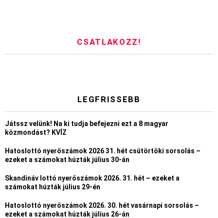
CSATLAKOZZ!
LEGFRISSEBB
Játssz velünk! Na ki tudja befejezni ezt a 8 magyar
közmondást? KVÍZ
Hatoslottó nyerőszámok 2026 31. hét csütörtöki sorsolás –
ezeket a számokat húzták július 30-án
Skandináv lottó nyerőszámok 2026. 31. hét – ezeket a
számokat húzták július 29-én
Hatoslottó nyerőszámok 2026. 30. hét vasárnapi sorsolás –
ezeket a számokat húzták július 26-án