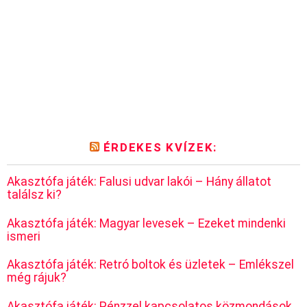
ÉRDEKES KVÍZEK:
Akasztófa játék: Falusi udvar lakói – Hány állatot
találsz ki?
Akasztófa játék: Magyar levesek – Ezeket mindenki
ismeri
Akasztófa játék: Retró boltok és üzletek – Emlékszel
még rájuk?
Akasztófa játék: Pénzzel kapcsolatos közmondások