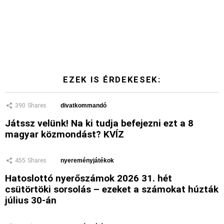
EZEK IS ÉRDEKESEK:
390
Shares
divatkommandó
Játssz velünk! Na ki tudja befejezni ezt a 8
magyar közmondást? KVÍZ
455
Shares
nyereményjátékok
Hatoslottó nyerőszámok 2026 31. hét
csütörtöki sorsolás – ezeket a számokat húzták
július 30-án