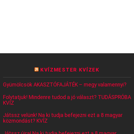
KVÍZMESTER KVÍZEK
Gyümölcsök AKASZTÓFAJÁTÉK – megy valamennyi?
Folytatjuk! Mindenre tudod a jó választ? TUDÁSPRÓBA
KVÍZ
Játssz velünk! Na ki tudja befejezni ezt a 8 magyar
közmondást? KVÍZ
Játssz újra! Na ki tudja befejezni ezt a 8 magyar