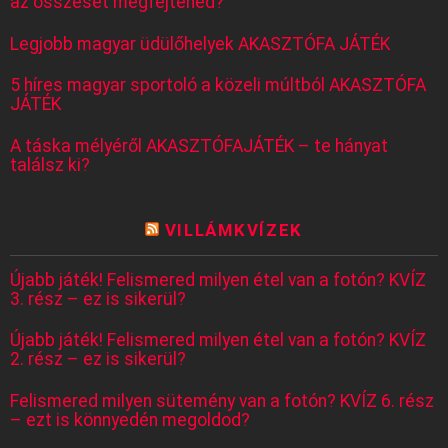
az összeset megfejtened?
Legjobb magyar üdülőhelyek AKASZTÓFA JÁTÉK
5 híres magyar sportoló a közeli múltból AKASZTÓFA
JÁTÉK
A táska mélyéről AKASZTÓFAJÁTÉK – te hányat
találsz ki?
VILLÁMKVÍZEK
Újabb játék! Felismered milyen étel van a fotón? KVÍZ
3. rész – ez is sikerül?
Újabb játék! Felismered milyen étel van a fotón? KVÍZ
2. rész – ez is sikerül?
Felismered milyen sütemény van a fotón? KVÍZ 6. rész
– ezt is könnyedén megoldod?