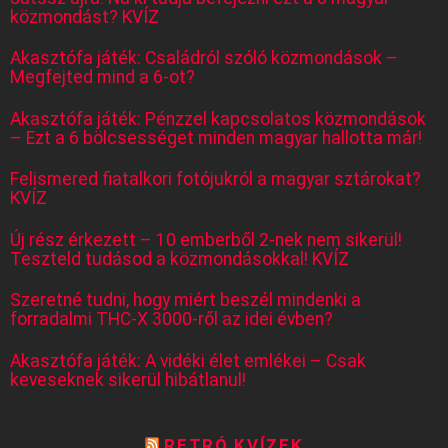
közmondást? KVÍZ
Akasztófa játék: Családról szóló közmondások –
Megfejted mind a 6-ot?
Akasztófa játék: Pénzzel kapcsolatos közmondások
– Ezt a 6 bölcsességet minden magyar hallotta már!
Felismered fiatalkori fotójukról a magyar sztárokat?
KVÍZ
Új rész érkezett – 10 emberből 2-nek nem sikerül!
Teszteld tudásod a közmondásokkal! KVÍZ
Szeretné tudni, hogy miért beszél mindenki a
forradalmi THC-X 3000-ről az idei évben?
Akasztófa játék: A vidéki élet emlékei – Csak
keveseknek sikerül hibátlanul!
RETRÓ KVÍZEK