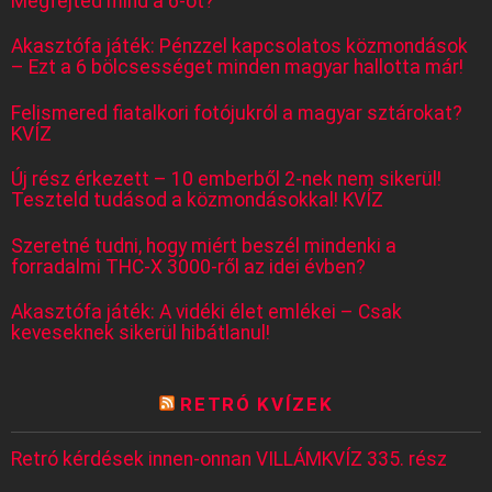
Megfejted mind a 6-ot?
Akasztófa játék: Pénzzel kapcsolatos közmondások
– Ezt a 6 bölcsességet minden magyar hallotta már!
Felismered fiatalkori fotójukról a magyar sztárokat?
KVÍZ
Új rész érkezett – 10 emberből 2-nek nem sikerül!
Teszteld tudásod a közmondásokkal! KVÍZ
Szeretné tudni, hogy miért beszél mindenki a
forradalmi THC-X 3000-ről az idei évben?
Akasztófa játék: A vidéki élet emlékei – Csak
keveseknek sikerül hibátlanul!
RETRÓ KVÍZEK
Retró kérdések innen-onnan VILLÁMKVÍZ 335. rész