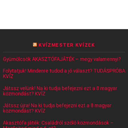
KVÍZMESTER KVÍZEK
Gyümölcsök AKASZTÓFAJÁTÉK – megy valamennyi?
Folytatjuk! Mindenre tudod a jó választ? TUDÁSPRÓBA
KVÍZ
Játssz velünk! Na ki tudja befejezni ezt a 8 magyar
közmondást? KVÍZ
Játssz újra! Na ki tudja befejezni ezt a 8 magyar
közmondást? KVÍZ
Akasztófa játék: Családról szóló közmondások –