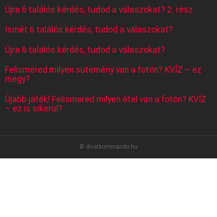
Újra 6 találós kérdés, tudod a válaszokat? 2. rész
Ismét 6 találós kérdés, tudod a válaszokat?
Újra 6 találós kérdés, tudod a válaszokat?
Felismered milyen sütemény van a fotón? KVÍZ – ez
megy?
Újabb játék! Felismered milyen étel van a fotón? KVÍZ
– ez is sikerül?
© divatkommando.hu