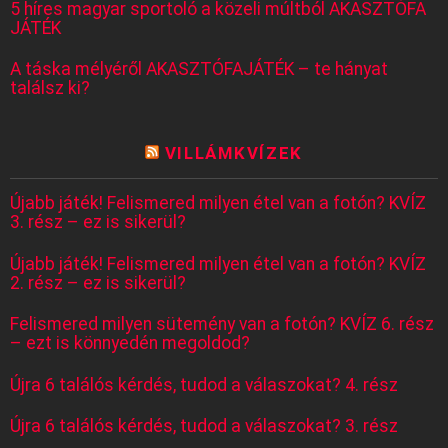
5 híres magyar sportoló a közeli múltból AKASZTÓFA
JÁTÉK
A táska mélyéről AKASZTÓFAJÁTÉK – te hányat
találsz ki?
VILLÁMKVÍZEK
Újabb játék! Felismered milyen étel van a fotón? KVÍZ
3. rész – ez is sikerül?
Újabb játék! Felismered milyen étel van a fotón? KVÍZ
2. rész – ez is sikerül?
Felismered milyen sütemény van a fotón? KVÍZ 6. rész
– ezt is könnyedén megoldod?
Újra 6 találós kérdés, tudod a válaszokat? 4. rész
Újra 6 találós kérdés, tudod a válaszokat? 3. rész