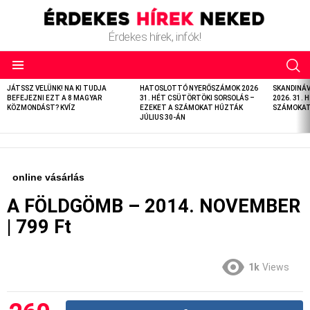
Érdekes hírek, infók!
LATEST
JÁTSSZ VELÜNK! NA KI TUDJA
HATOSLOTTÓ NYERŐSZÁMOK 2026
SKANDINÁ
STORIES
BEFEJEZNI EZT A 8 MAGYAR
31. HÉT CSÜTÖRTÖKI SORSOLÁS –
2026. 31. 
KÖZMONDÁST? KVÍZ
EZEKET A SZÁMOKAT HÚZTÁK
SZÁMOKAT 
JÚLIUS 30-ÁN
online vásárlás
A FÖLDGÖMB – 2014. NOVEMBER
| 799 Ft
1k
Views