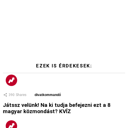
EZEK IS ÉRDEKESEK:
390
Shares
divatkommandó
Játssz velünk! Na ki tudja befejezni ezt a 8
magyar közmondást? KVÍZ