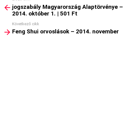
See
jogszabály Magyarország Alaptörvénye –
more
2014. október 1. | 501 Ft
Következő cikk
Feng Shui orvoslások – 2014. november