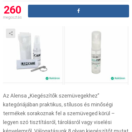
260
megosztás
Az Alensa „Kiegészítők szemüvegekhez”
kategóriájában praktikus, stílusos és minőségi
termékek sorakoznak fel a szemüveged körül –
legyen szó tisztításról, tárolásról vagy viselési
kényelemről. Válogatásunk 8 olyan kiegészítőt mutat