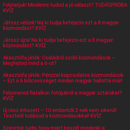
Folytatjuk! Mindenre tudod a jó választ? TUDÁSPRÓBA
KVÍZ
Játssz velünk! Na ki tudja befejezni ezt a 8 magyar
közmondást? KVÍZ
Játssz újra! Na ki tudja befejezni ezt a 8 magyar
közmondást? KVÍZ
Akasztófa játék: Családról szóló közmondások –
Megfejted mind a 6-ot?
Akasztófa játék: Pénzzel kapcsolatos közmondások
– Ezt a 6 bölcsességet minden magyar hallotta már!
Felismered fiatalkori fotójukról a magyar sztárokat?
KVÍZ
Új rész érkezett – 10 emberből 2-nek nem sikerül!
Teszteld tudásod a közmondásokkal! KVÍZ
Szeretné tudni, hogy miért beszél mindenki a