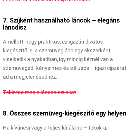
7. Szíjként használható láncok – elegáns
láncdísz
Amellett, hogy praktikus, ez igazán divatos
kiegészítő is: a szemüveglánc egy ékszerként
viselkedik a nyakadban, így mindig kéznél van a
szemüveged. Kényelmes és stílusos – igazi cipzárat
ad a megjelenésedhez.
Tekintsd meg a láncos szíjakat
8. Összes szemüveg-kiegészítő egy helyen
Ha kíváncsi vagy a teljes kínálatra – tokokra,