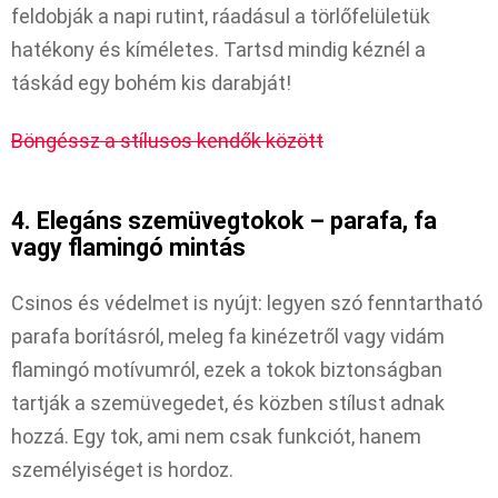
feldobják a napi rutint, ráadásul a törlőfelületük
hatékony és kíméletes. Tartsd mindig kéznél a
táskád egy bohém kis darabját!
Böngéssz a stílusos kendők között
4. Elegáns szemüvegtokok – parafa, fa
vagy flamingó mintás
Csinos és védelmet is nyújt: legyen szó fenntartható
parafa borításról, meleg fa kinézetről vagy vidám
flamingó motívumról, ezek a tokok biztonságban
tartják a szemüvegedet, és közben stílust adnak
hozzá. Egy tok, ami nem csak funkciót, hanem
személyiséget is hordoz.