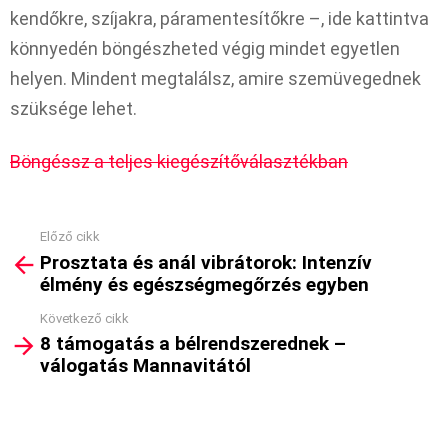
kendőkre, szíjakra, páramentesítőkre –, ide kattintva
könnyedén böngészheted végig mindet egyetlen
helyen. Mindent megtalálsz, amire szemüvegednek
szüksége lehet.
Böngéssz a teljes kiegészítőválasztékban
Előző cikk
See
Prosztata és anál vibrátorok: Intenzív
more
élmény és egészségmegőrzés egyben
Következő cikk
8 támogatás a bélrendszerednek –
válogatás Mannavitától