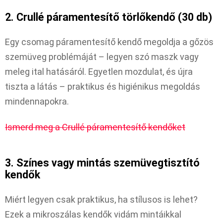
2. Crullé páramentesítő törlőkendő (30 db)
Egy csomag páramentesítő kendő megoldja a gőzös
szemüveg problémáját – legyen szó maszk vagy
meleg ital hatásáról. Egyetlen mozdulat, és újra
tiszta a látás – praktikus és higiénikus megoldás
mindennapokra.
Ismerd meg a Crullé páramentesítő kendőket
3. Színes vagy mintás szemüvegtisztító
kendők
Miért legyen csak praktikus, ha stílusos is lehet?
Ezek a mikroszálas kendők vidám mintáikkal