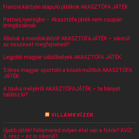
Francia kártyán alapuló játékok AKASZTÓFA JÁTÉK
Pattanj nyeregbe – Akasztófa játék nem csupán
bringásoknak
Állatok a mondókákból! AKASZTÓFAJÁTÉK – sikerül
az összeset megfejtened?
Legjobb magyar üdülőhelyek AKASZTÓFA JÁTÉK
5 híres magyar sportoló a közeli múltból AKASZTÓFA
JÁTÉK
A táska mélyéről AKASZTÓFAJÁTÉK – te hányat
találsz ki?
VILLÁMKVÍZEK
Újabb játék! Felismered milyen étel van a fotón? KVÍZ
3. rész – ez is sikerül?