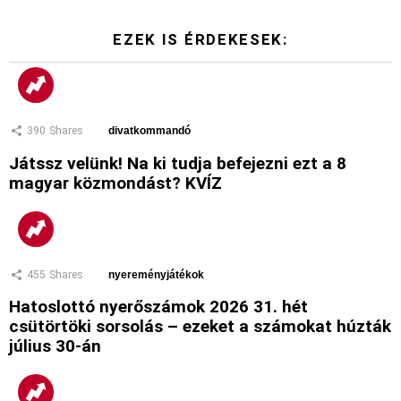
EZEK IS ÉRDEKESEK:
390
Shares
divatkommandó
Játssz velünk! Na ki tudja befejezni ezt a 8
magyar közmondást? KVÍZ
455
Shares
nyereményjátékok
Hatoslottó nyerőszámok 2026 31. hét
csütörtöki sorsolás – ezeket a számokat húzták
július 30-án