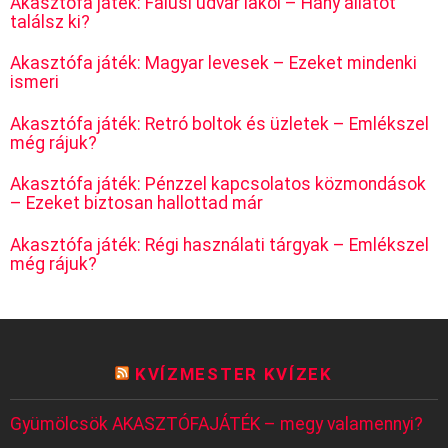
Akasztófa játék: Falusi udvar lakói – Hány állatot
találsz ki?
Akasztófa játék: Magyar levesek – Ezeket mindenki
ismeri
Akasztófa játék: Retró boltok és üzletek – Emlékszel
még rájuk?
Akasztófa játék: Pénzzel kapcsolatos közmondások
– Ezeket biztosan hallottad már
Akasztófa játék: Régi használati tárgyak – Emlékszel
még rájuk?
KVÍZMESTER KVÍZEK
Gyümölcsök AKASZTÓFAJÁTÉK – megy valamennyi?