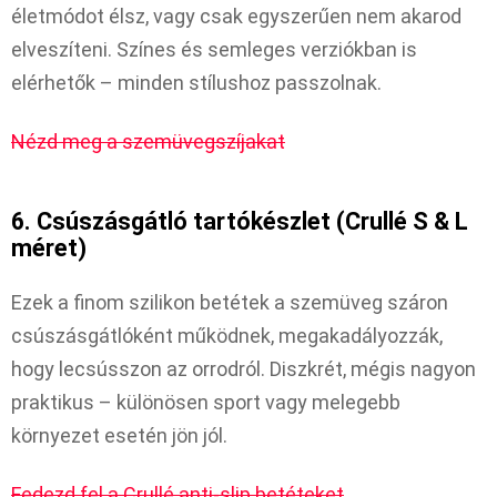
életmódot élsz, vagy csak egyszerűen nem akarod
elveszíteni. Színes és semleges verziókban is
elérhetők – minden stílushoz passzolnak.
Nézd meg a szemüvegszíjakat
6. Csúszásgátló tartókészlet (Crullé S & L
méret)
Ezek a finom szilikon betétek a szemüveg száron
csúszásgátlóként működnek, megakadályozzák,
hogy lecsússzon az orrodról. Diszkrét, mégis nagyon
praktikus – különösen sport vagy melegebb
környezet esetén jön jól.
Fedezd fel a Crullé anti-slip betéteket