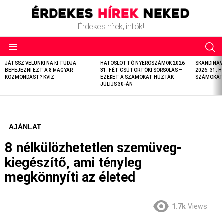
Érdekes hírek, infók!
LATEST
JÁTSSZ VELÜNK! NA KI TUDJA
HATOSLOTTÓ NYERŐSZÁMOK 2026
SKANDINÁ
STORIES
BEFEJEZNI EZT A 8 MAGYAR
31. HÉT CSÜTÖRTÖKI SORSOLÁS –
2026. 31. 
KÖZMONDÁST? KVÍZ
EZEKET A SZÁMOKAT HÚZTÁK
SZÁMOKAT 
JÚLIUS 30-ÁN
AJÁNLAT
8 nélkülözhetetlen szemüveg-
kiegészítő, ami tényleg
megkönnyíti az életed
1.7k
Views