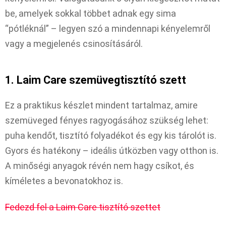
be, amelyek sokkal többet adnak egy sima
“pótléknál” – legyen szó a mindennapi kényelemről
vagy a megjelenés csinosításáról.
1. Laim Care szemüvegtisztító szett
Ez a praktikus készlet mindent tartalmaz, amire
szemüveged fényes ragyogásához szükség lehet:
puha kendőt, tisztító folyadékot és egy kis tárolót is.
Gyors és hatékony – ideális útközben vagy otthon is.
A minőségi anyagok révén nem hagy csíkot, és
kíméletes a bevonatokhoz is.
Fedezd fel a Laim Care tisztító szettet