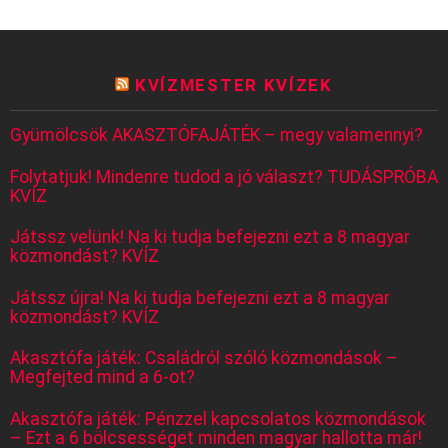
KVÍZMESTER KVÍZEK
Gyümölcsök AKASZTÓFAJÁTÉK – megy valamennyi?
Folytatjuk! Mindenre tudod a jó választ? TUDÁSPRÓBA
KVÍZ
Játssz velünk! Na ki tudja befejezni ezt a 8 magyar
közmondást? KVÍZ
Játssz újra! Na ki tudja befejezni ezt a 8 magyar
közmondást? KVÍZ
Akasztófa játék: Családról szóló közmondások –
Megfejted mind a 6-ot?
Akasztófa játék: Pénzzel kapcsolatos közmondások
– Ezt a 6 bölcsességet minden magyar hallotta már!