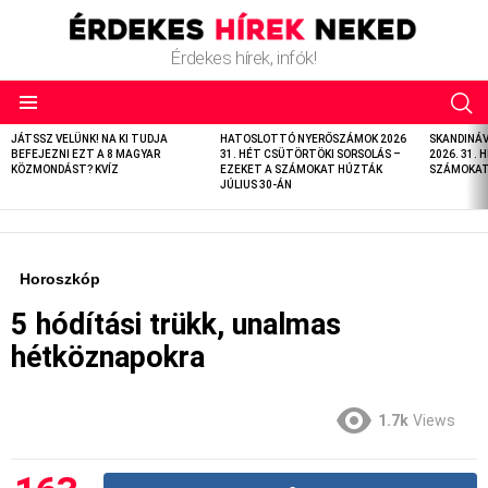
Érdekes hírek, infók!
LATEST
JÁTSSZ VELÜNK! NA KI TUDJA
HATOSLOTTÓ NYERŐSZÁMOK 2026
SKANDINÁ
STORIES
BEFEJEZNI EZT A 8 MAGYAR
31. HÉT CSÜTÖRTÖKI SORSOLÁS –
2026. 31. 
KÖZMONDÁST? KVÍZ
EZEKET A SZÁMOKAT HÚZTÁK
SZÁMOKAT 
JÚLIUS 30-ÁN
Horoszkóp
5 hódítási trükk, unalmas
hétköznapokra
1.7k
Views