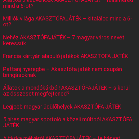
mind a 6-ot?
Milliók világa AKASZTÓFAJÁTÉK – kitalálod mind a 6-
ot?
Nehéz AKASZTÓFAJÁTÉK – 7 magyar város nevét
keressük
Francia kártyán alapuló játékok AKASZTÓFA JÁTÉK
Pattanj nyeregbe – Akasztófa játék nem csupán
bringásoknak
Állatok a mondókákból! AKASZTÓFAJÁTÉK – sikerül
az összeset megfejtened?
Legjobb magyar üdülőhelyek AKASZTÓFA JÁTÉK
5 híres magyar sportoló a közeli múltból AKASZTÓFA
JÁTÉK
A táska mélyéről AKASZTÓFAJÁTÉK – te hányat