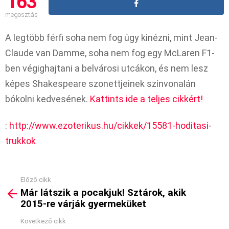
163
megosztás
A legtöbb férfi soha nem fog úgy kinézni, mint Jean-
Claude van Damme, soha nem fog egy McLaren F1-
ben végighajtani a belvárosi utcákon, és nem lesz
képes Shakespeare szonettjeinek színvonalán
bókolni kedvesének.
Kattints ide a teljes cikkért!
:
http://www.ezoterikus.hu/cikkek/15581-hoditasi-
trukkok
Előző cikk
See
Már látszik a pocakjuk! Sztárok, akik
more
2015-re várják gyermeküket
Következő cikk