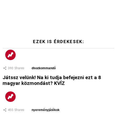
EZEK IS ÉRDEKESEK:
390
Shares
divatkommandó
Játssz velünk! Na ki tudja befejezni ezt a 8
magyar közmondást? KVÍZ
455
Shares
nyereményjátékok