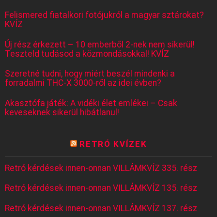
Felismered fiatalkori fotójukról a magyar sztárokat?
KVÍZ
Új rész érkezett – 10 emberből 2-nek nem sikerül!
Teszteld tudásod a közmondásokkal! KVÍZ
Szeretné tudni, hogy miért beszél mindenki a
forradalmi THC-X 3000-ről az idei évben?
Akasztófa játék: A vidéki élet emlékei – Csak
keveseknek sikerül hibátlanul!
RETRÓ KVÍZEK
Retró kérdések innen-onnan VILLÁMKVÍZ 335. rész
Retró kérdések innen-onnan VILLÁMKVÍZ 135. rész
Retró kérdések innen-onnan VILLÁMKVÍZ 137. rész